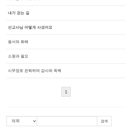
내가 걷는 길
선교사님 어떻게 사셨어요
용서와 화해
소원과 필요
시무장로 은퇴하며 감사와 독백
1
검색