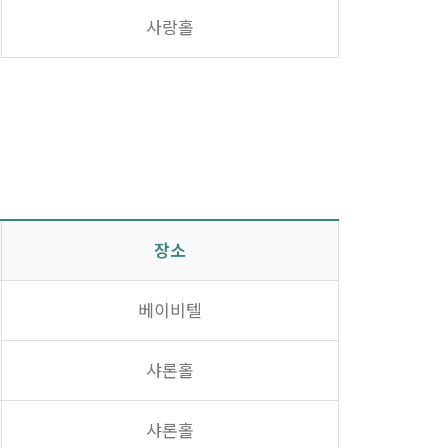
사랑홀
장소
베이비텔
샤론홀
샤론홀