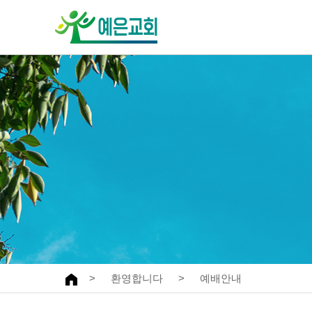
교회안내
주일예배
환영합니다
말씀과찬양
인사말
특별예배
예배안내
찬양대
섬기는이
오시는길·차량안내
교회발자취
>
환영합니다
>
예배안내