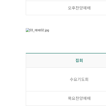
오후찬양예배
집회
수요기도회
목요찬양예배