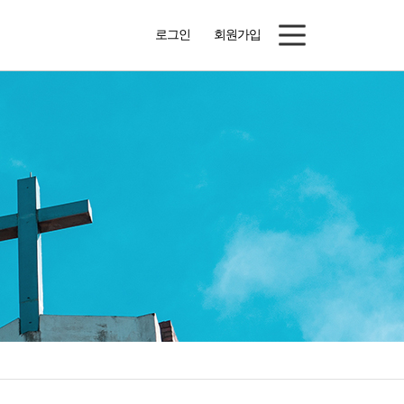
로그인
회원가입
새가족소개
목장나눔자료
예은패밀리
예은자료실
자유게시판
예배자료
예은공지
행사앨범
주보
행정서식
교우동정
예은교회정관
성도사업장
2026 청소년연합캠프
등록 게시판