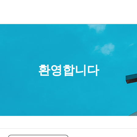
예배사역국
꿈이있는마을
파송협력선교사
예은사역국
교육과훈련
선교와구제
총무국
청년 대학부
구제활동
재정국
교육코스
선교보고
교육국
교구소개
기관소식
환영합니다
선교사역국
섬김사역국