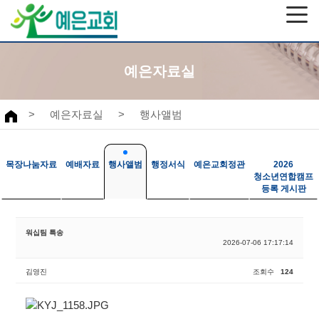
예은자료실
>
예은자료실
>
행사앨범
목장나눔자료
예배자료
행사앨범
행정서식
예은교회정관
2026
청소년연합캠프
등록 게시판
워십팀 특송
2026-07-06 17:17:14
김영진
조회수
124