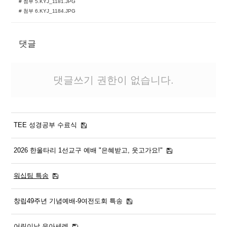
# 첨부 5.KYJ_1181.JPG
# 첨부 6.KYJ_1184.JPG
댓글
댓글쓰기 권한이 없습니다.
TEE 성경공부 수료식
2026 한울타리 1선교구 예배 "은혜받고, 웃고가요!"
워십팀 특송
창립49주년 기념예배-9여전도회 특송
어린이날 유아세례