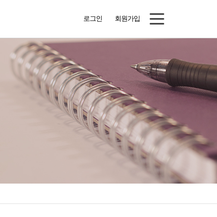
로그인
회원가입
새가족소개
목장나눔자료
예은패밀리
예은자료실
자유게시판
예배자료
예은공지
행사앨범
주보
행정서식
교우동정
예은교회정관
성도사업장
2026 청소년연합캠프
등록 게시판