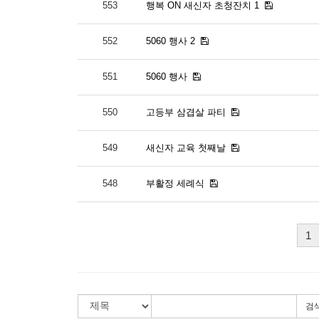
553
행복 ON 새신자 초청잔치 1
552
5060 행사 2
551
5060 행사
550
고등부 삼겹살 파티
549
새신자 교육 첫째날
548
부활정 세례식
1
검