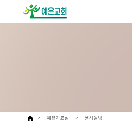
교회안내
주일예배
환영합니다
말씀과찬양
인사말
특별예배
예배안내
찬양대
섬기는이
오시는길·차량안내
교회발자취
>
예은자료실
>
행사앨범