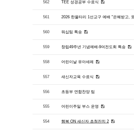
562
TEE 성경공부 수료식
561
2026 한울타리 1선교구 예배 "은혜받고, 
560
워십팀 특송
559
창립49주년 기념예배-9여전도회 특송
558
어린이날 유아세례
557
새신자교육 수료식
556
초등부 연합찬양 팀
555
어린이주일 부스 운영
554
행복 ON 새신자 초청잔치 2