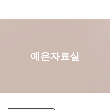
예배사역국
꿈이있는마을
파송협력선교사
예은사역국
교육과훈련
선교와구제
총무국
청년 대학부
구제활동
재정국
교육코스
선교보고
교육국
교구소개
기관소식
예은자료실
선교사역국
섬김사역국