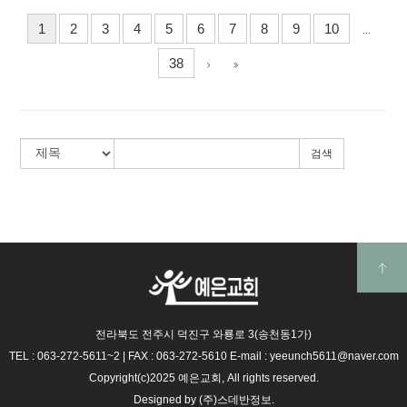
1
2
3
4
5
6
7
8
9
10
...
38
검색
전라북도 전주시 덕진구 와룡로 3(송천동1가)
TEL : 063-272-5611~2
|
FAX : 063-272-5610
E-mail : yeeunch5611@naver.com
Copyright(c)2025 예은교회, All rights reserved.
Designed by
(주)스데반정보.