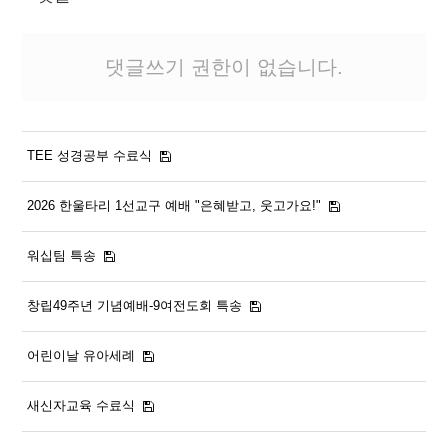
# 첨부 14.KYJ_1538.JPG
# 첨부 15.KYJ_1542.JPG
댓글쓰기 권한이 없습니다.
TEE 성경공부 수료식
2026 한울타리 1선교구 예배 "은혜받고, 웃고가요!"
워십팀 특송
창립49주년 기념예배-9여전도회 특송
어린이날 유아세례
새신자교육 수료식