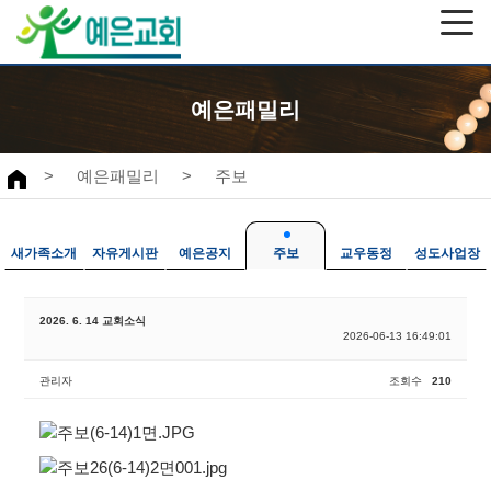
예은패밀리
>
예은패밀리
>
주보
새가족소개
자유게시판
예은공지
주보
교우동정
성도사업장
2026. 6. 14 교회소식
2026-06-13 16:49:01
관리자
조회수
210