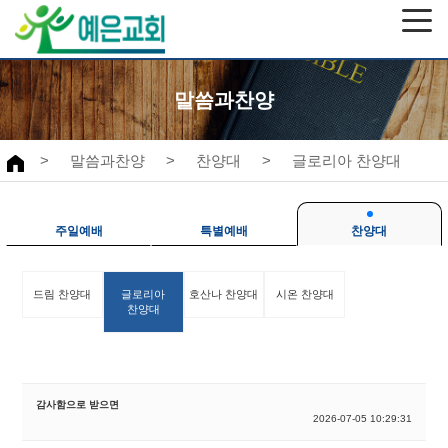
말씀과찬양
>
말씀과찬양
>
찬양대
>
글로리아 찬양대
주일예배
특별예배
찬양대
드림 찬양대
글로리아
호산나 찬양대
시온 찬양대
찬양대
감사함으로 받으면
2026-07-05 10:29:31