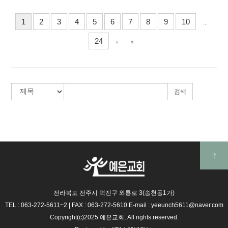
1
2
3
4
5
6
7
8
9
10
...
24
검색
전라북도 전주시 덕진구 와룡로 3(송천동1가)
TEL : 063-272-5611~2
|
FAX : 063-272-5610
E-mail : yeeunch5611@naver.com
Copyright(c)2025 예은교회, All rights reserved.