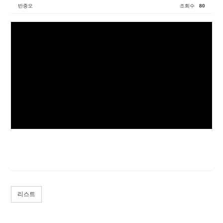
반종오
조회수
80
리스트