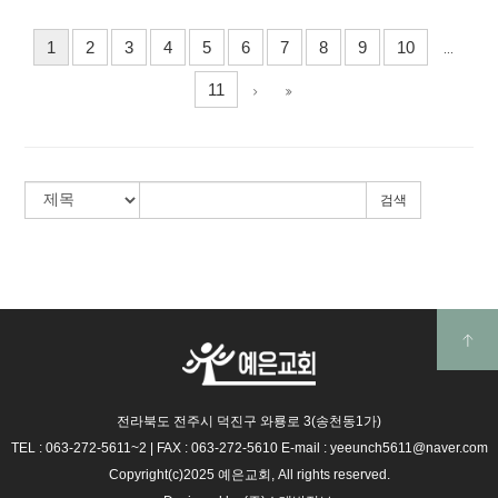
1
2
3
4
5
6
7
8
9
10
...
11
검색
전라북도 전주시 덕진구 와룡로 3(송천동1가)
TEL : 063-272-5611~2
|
FAX : 063-272-5610
E-mail : yeeunch5611@naver.com
Copyright(c)2025 예은교회, All rights reserved.