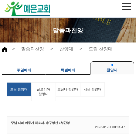
말씀과찬양
>
말씀과찬양
>
찬양대
>
드림 찬양대
주일예배
특별예배
찬양대
드림 찬양대
글로리아
호산나 찬양대
시온 찬양대
찬양대
주님 나라 이루게 하소서. 송구영신 1부찬양
2026-01-01 00:34:47