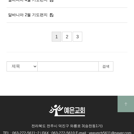
알바니아 2월 기도편지
1
2
3
검색
전라북도 전주시 덕진구 와룡로 3(송천동1가)
TEL : 063-272-5611~2
|
FAX : 063-272-5610
E-mail : yeeunch5611@naver.com