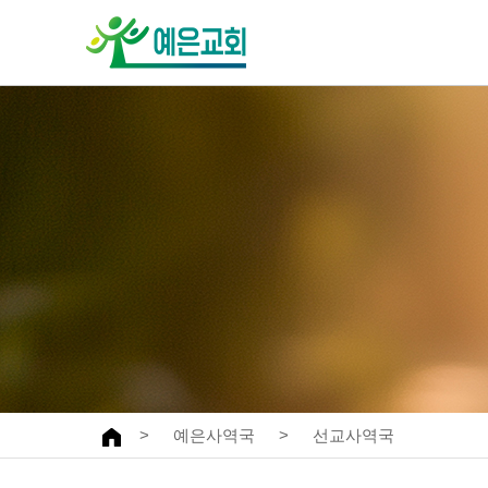
교회안내
주일예배
환영합니다
말씀과찬양
인사말
특별예배
예배안내
찬양대
섬기는이
오시는길·차량안내
교회발자취
>
예은사역국
>
선교사역국