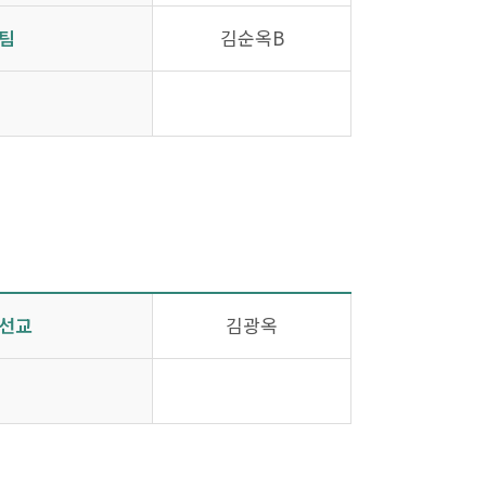
팀
김순옥B
선교
김광옥