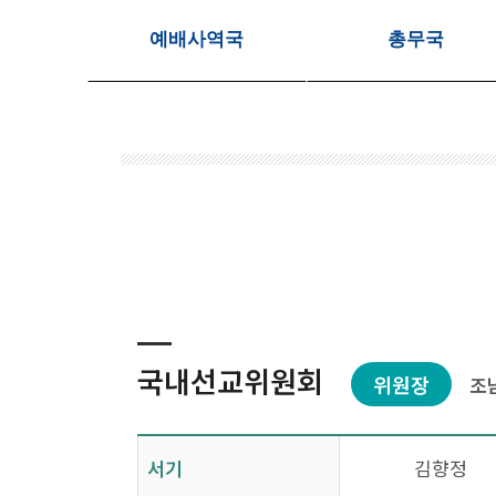
예배사역국
총무국
국내선교위원회
위원장
조
서기
김향정