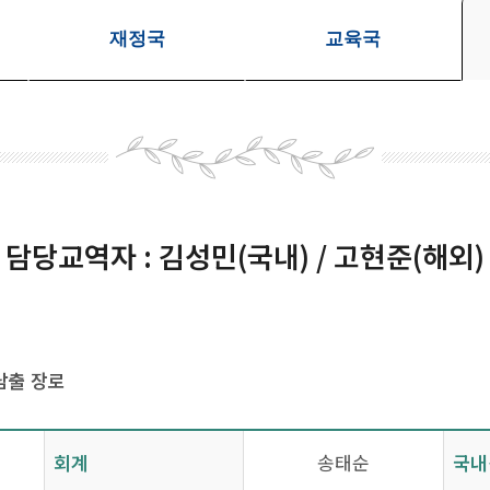
재정국
교육국
담당교역자 : 김성민(국내) / 고현준(해외)
남출 장로
회계
송태순
국내