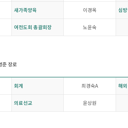
새가족양육
이경옥
심방
여전도회 총괄회장
노윤숙
영준 장로
회계
최경숙A
해외
의료선교
윤상원