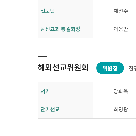
전도팀
채선주
남선교회 총괄회장
이응만
해외선교위원회
위원장
진
서기
양희옥
단기선교
최영광