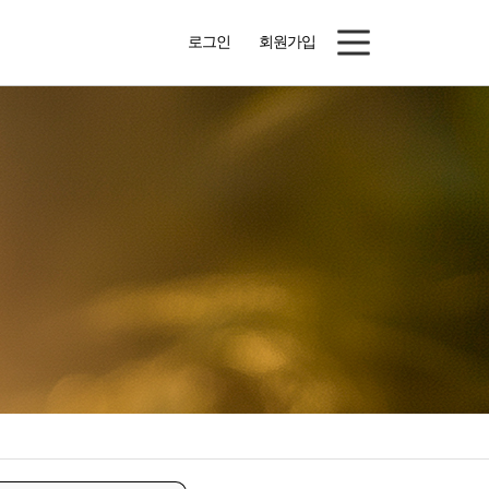
로그인
회원가입
새가족소개
목장나눔자료
예은패밀리
예은자료실
자유게시판
예배자료
예은공지
행사앨범
주보
행정서식
교우동정
예은교회정관
성도사업장
2026 청소년연합캠프
등록 게시판