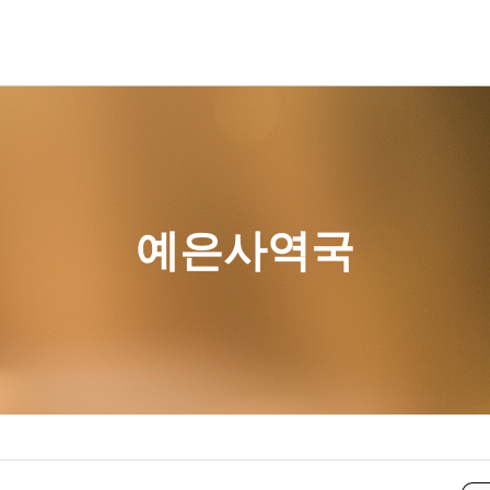
예배사역국
꿈이있는마을
파송협력선교사
예은사역국
교육과훈련
선교와구제
총무국
청년 대학부
구제활동
재정국
교육코스
선교보고
교육국
교구소개
기관소식
예은사역국
선교사역국
섬김사역국