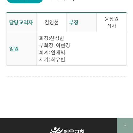
윤상원
담당교역자
김영선
부장
집사
회장:신성빈
부회장: 이현경
임원
회계: 안새벽
서기: 최유빈