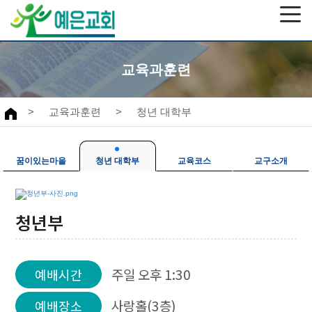
교육과훈련
>
교육과훈련
>
청년 대학부
꿈이있는마을
청년 대학부
교육코스
교구소개
청년부
주일 오후 1:30
예배시간
사랑홀(3층)
예배장소