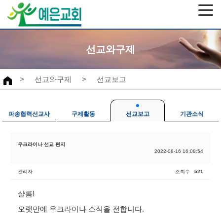
선교와구제
>
선교와구제
>
선교보고
파송협력선교사
구제활동
선교보고
기관소식
우크라이나 선교 편지
2022-08-16 16:08:54
관리자
조회수
521
샬롬!
오랫만에 우크라이나 소식을 전합니다.