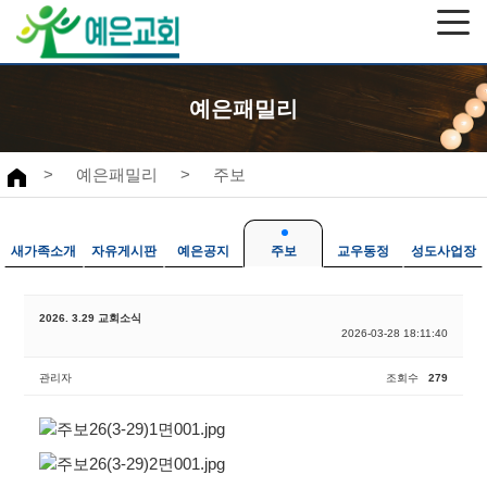
예은패밀리
>
예은패밀리
>
주보
새가족소개
자유게시판
예은공지
주보
교우동정
성도사업장
2026. 3.29 교회소식
2026-03-28 18:11:40
관리자
조회수
279