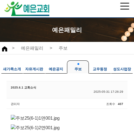
예은패밀리
>
예은패밀리
>
주보
새가족소개
자유게시판
예은공지
주보
교우동정
성도사업장
2025.6.1 교회소식
2025-05-31 17:26:29
관리자
조회수
407