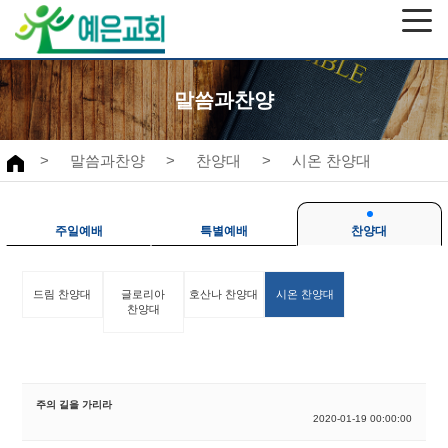
말씀과찬양
>
말씀과찬양
>
찬양대
>
시온 찬양대
주일예배
특별예배
찬양대
드림 찬양대
글로리아
호산나 찬양대
시온 찬양대
찬양대
주의 길을 가리라
2020-01-19 00:00:00