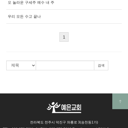
오 놀라운 구세주 예수 내 주
우리 모든 수고 끝나
1
검색
전라북도 전주시 덕진구 와룡로 3(송천동1가)