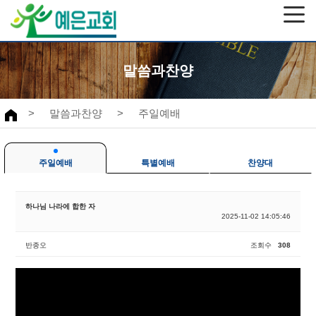
말씀과찬양
>
말씀과찬양
>
주일예배
주일예배
특별예배
찬양대
하나님 나라에 합한 자
2025-11-02 14:05:46
반종오
조회수
308